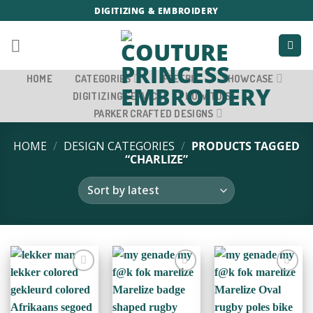
Skip
DIGITIZING & EMBROIDERY
to
content
HOME
CATEGORIES
FREEBIE
SHOWCASE
DIGITIZING SERVICE
HOW TO’S
PARKER CRAFTED DESIGNS
HOME
/
DESIGN CATEGORIES
/
PRODUCTS TAGGED
“CHARLIZE”
ADD TO
ADD TO
ADD TO