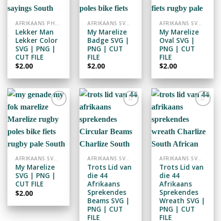
WISHLIST
WISHLIST
WISHLIST
AFRIKAANS PHRASES SVG / PNG / CUTFILE
AFRIKAANS SVG / PNG / CUTFILE
AFRIKAANS SVG / PNG / CUTFILE
Lekker Man
My Marelize
My Marelize
Lekker Color
Badge SVG |
Oval SVG |
SVG | PNG |
PNG | CUT
PNG | CUT
CUT FILE
FILE
FILE
$
2.00
$
2.00
$
2.00
ADD TO
ADD TO
ADD TO
WISHLIST
WISHLIST
WISHLIST
AFRIKAANS SVG / PNG / CUTFILE
AFRIKAANS SVG / PNG / CUTFILE
AFRIKAANS SVG / PNG / CUTFILE
My Marelize
Trots Lid van
Trots Lid van
SVG | PNG |
die 44
die 44
CUT FILE
Afrikaans
Afrikaans
Sprekendes
Sprekendes
$
2.00
Beams SVG |
Wreath SVG |
PNG | CUT
PNG | CUT
FILE
FILE